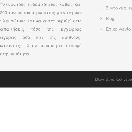
πλευρώτους εβδομαδιαίως καθώς και
Συνταγές μ
200 τόνους υποστρώματος μανιταριών
Blog
πλευρώτους και να ανταποκριθεί στις
απαιτήσεις τόσο της εγχώριας
Επικοινωνία
αγοράς όσο και της διεθνούς,
κάνοντας πλέον συνειδητά στροφή
στην ποιότητα.
Μανιτάρια Κολινδρο