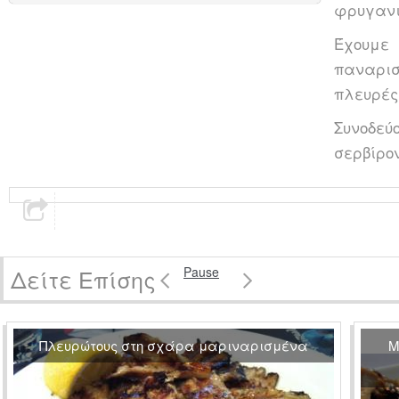
φρυγανι
Έχουμε 
παναρισ
πλευρές
Συνοδε
σερβίρον
Δείτε Επίσης
Pause
Πλευρώτους στη σχάρα μαριναρισμένα
Μ